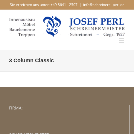
Zum
Sie erreichen uns unter: +49 8641 - 2507
|
info@schreinerei-perl.de
Inhalt
springen
3 Column Classic
FIRMA: