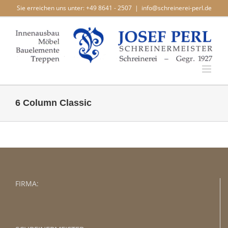
Zum
Sie erreichen uns unter: +49 8641 - 2507
|
info@schreinerei-perl.de
Inhalt
springen
6 Column Classic
FIRMA: