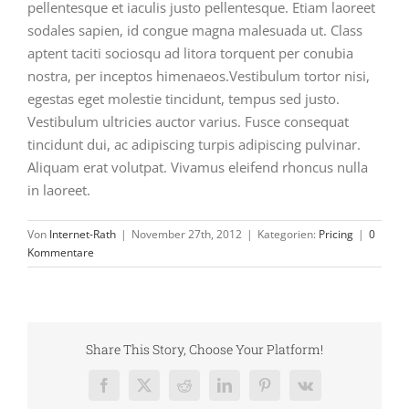
pellentesque et iaculis justo pellentesque. Etiam laoreet
sodales sapien, id congue magna malesuada ut. Class
aptent taciti sociosqu ad litora torquent per conubia
nostra, per inceptos himenaeos.Vestibulum tortor nisi,
egestas eget molestie tincidunt, tempus sed justo.
Vestibulum ultricies auctor varius. Fusce consequat
tincidunt dui, ac adipiscing turpis adipiscing pulvinar.
Aliquam erat volutpat. Vivamus eleifend rhoncus nulla
in laoreet.
Von
Internet-Rath
|
November 27th, 2012
|
Kategorien:
Pricing
|
0
Kommentare
Share This Story, Choose Your Platform!
Facebook
X
Reddit
LinkedIn
Pinterest
Vk