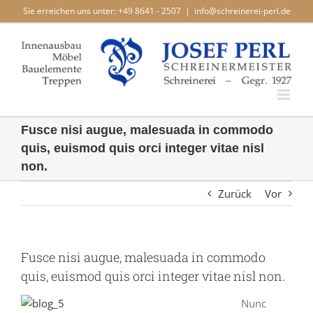
Zum
Sie erreichen uns unter: +49 8641 - 2507
|
info@schreinerei-perl.de
Inhalt
springen
Fusce nisi augue, malesuada in commodo
quis, euismod quis orci integer vitae nisl
non.
Zurück
Vor
Fusce nisi augue, malesuada in commodo
quis, euismod quis orci integer vitae nisl non.
Nunc