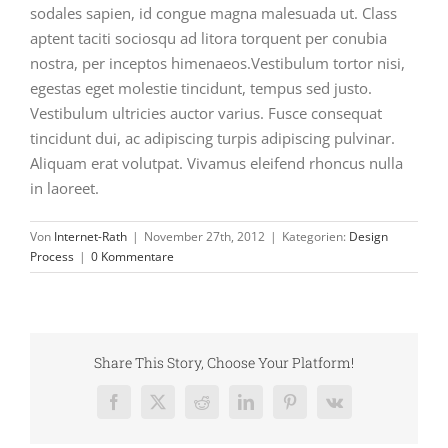
sodales sapien, id congue magna malesuada ut. Class
aptent taciti sociosqu ad litora torquent per conubia
nostra, per inceptos himenaeos.Vestibulum tortor nisi,
egestas eget molestie tincidunt, tempus sed justo.
Vestibulum ultricies auctor varius. Fusce consequat
tincidunt dui, ac adipiscing turpis adipiscing pulvinar.
Aliquam erat volutpat. Vivamus eleifend rhoncus nulla
in laoreet.
Von
Internet-Rath
|
November 27th, 2012
|
Kategorien:
Design
Process
|
0 Kommentare
Share This Story, Choose Your Platform!
Facebook
X
Reddit
LinkedIn
Pinterest
Vk