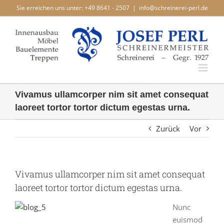
Zum
Sie erreichen uns unter: +49 8641 - 2507
|
info@schreinerei-perl.de
Inhalt
springen
Vivamus ullamcorper nim sit amet consequat
laoreet tortor tortor dictum egestas urna.
Zurück
Vor
Vivamus ullamcorper nim sit amet consequat
laoreet tortor tortor dictum egestas urna.
Nunc
euismod