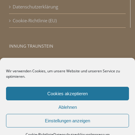
Datenschutzerklärung
Cookie-Richtlinie (EU)
INNUNG TRAUNSTEIN
Wir verwenden Cookies, um unsere Website und unseren Service zu
optimieren.
Cookies akzeptieren
Ablehnen
Einstellungen anzeigen
© Copyright 2020 -
2026 | by
Schreinerei Perl
| All Rights
Reserved | Webdesign by
cso24.de
Cookie-Richtlinie
Datenschutzerklärung
Impressum